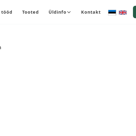
 tööd
Tooted
Üldinfo
Kontakt
m
Hind
MDF-ist müügip
esemete riputam
sagedamini hin
Silte müüakse 