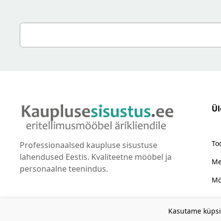
Ül
To
Professionaalsed kaupluse sisustuse
lahendused Eestis. Kvaliteetne mööbel ja
Me
personaalne teenindus.
Mö
Kasutame küpsis