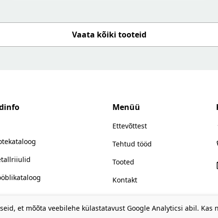
Vaata kõiki tooteid
dinfo
Menüü
Ettevõttest
otekataloog
Tehtud tööd
tallriiulid
Tooted
öblikataloog
Kontakt
eid, et mõõta veebilehe külastatavust Google Analyticsi abil. Kas 