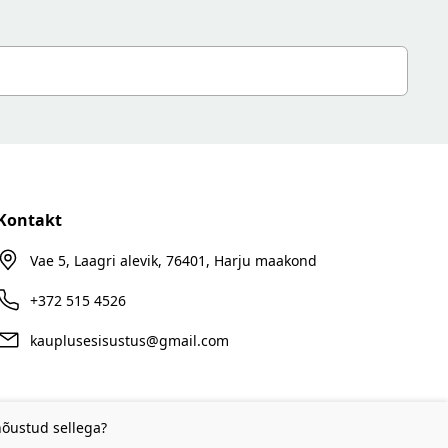
Kontakt
Vae 5, Laagri alevik, 76401, Harju maakond
+372 515 4526
kauplusesisustus@gmail.com
nõustud sellega?