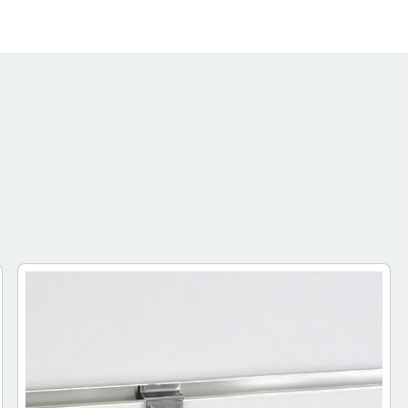
t siis vaadake meie toodete katalooge.