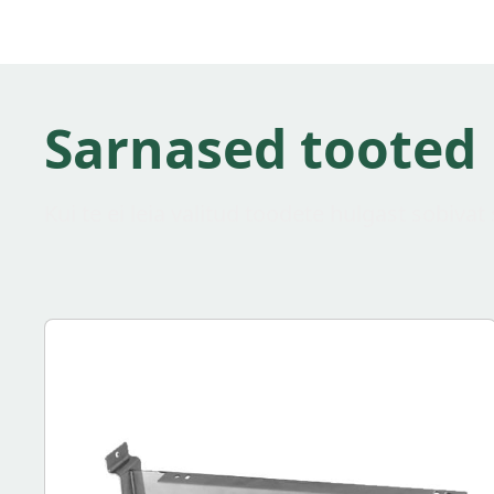
Sarnased tooted
Kui te ei leia valitud toodete hulgast sobiva