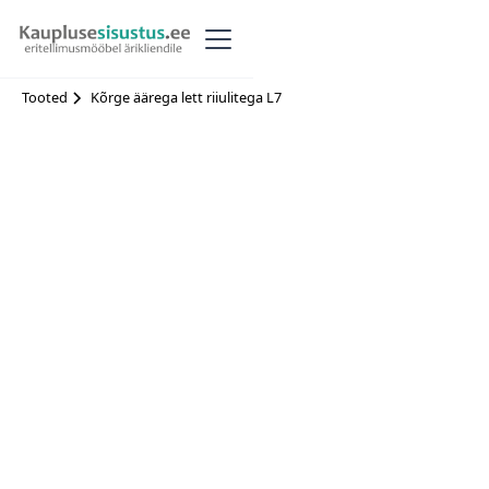
Tooted
Kõrge äärega lett riiulitega L7