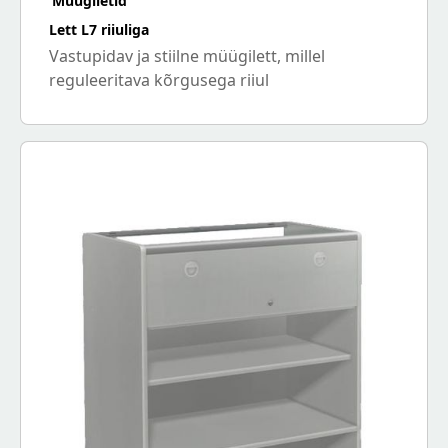
Müügiletid
Lett L7 riiuliga
Vastupidav ja stiilne müügilett, millel
reguleeritava kõrgusega riiul