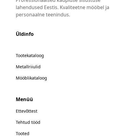
Professionaalsed kaupluse sisustuse
lahendused Eestis. Kvaliteetne mööbel ja
personaalne teenindus.
Üldinfo
Tootekataloog
Metallriiulid
Mööblikataloog
Menüü
Ettevõttest
Tehtud tööd
Tooted