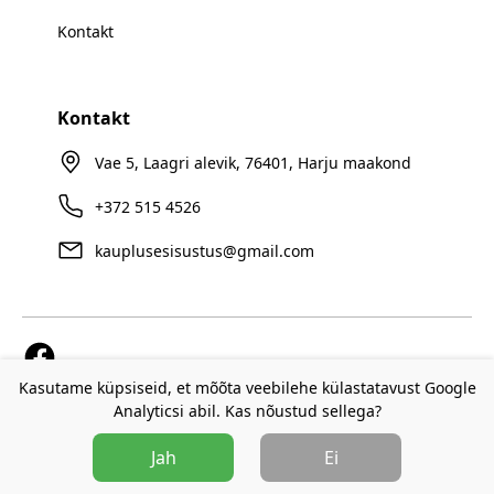
Kontakt
Kontakt
Vae 5, Laagri alevik, 76401, Harju maakond
+372 515 4526
kauplusesisustus@gmail.com
Kasutame küpsiseid, et mõõta veebilehe külastatavust Google
Analyticsi abil. Kas nõustud sellega?
©
2026
Kauplusesisustus.ee |
Shop Fixture OÜ
Jah
Ei
Privaatsuspoliitika