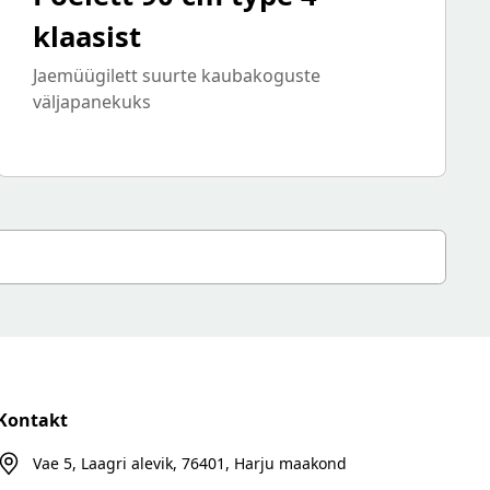
klaasist
Jaemüügilett suurte kaubakoguste
väljapanekuks
Kontakt
Vae 5, Laagri alevik, 76401, Harju maakond