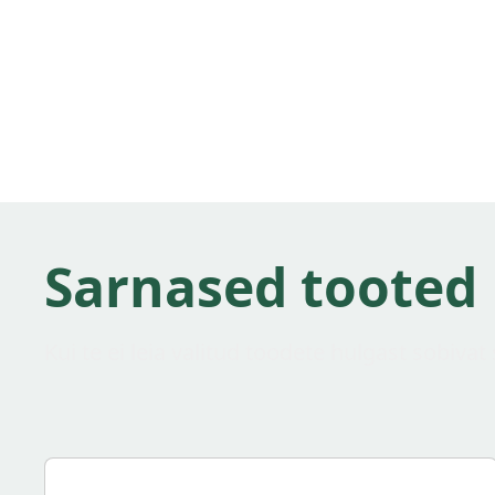
Sarnased tooted
Kui te ei leia valitud toodete hulgast sobiva