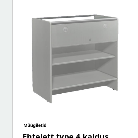
Müügiletid
Ehtelett type 4 kaldus