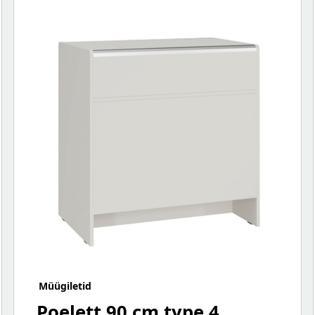
Müügiletid
Poelett 90 cm type 4