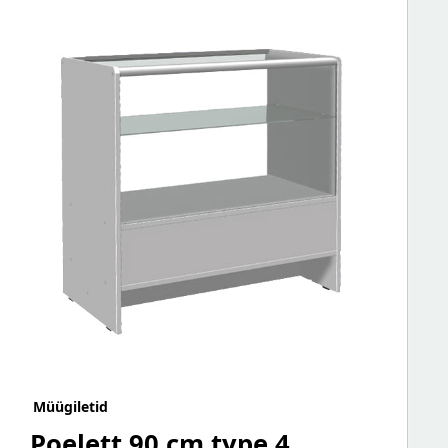
Müügiletid
Poelett 90 cm type 4