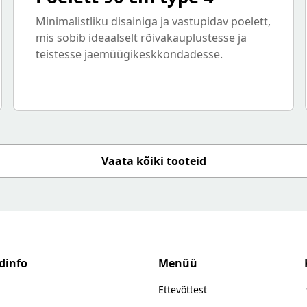
Minimalistliku disainiga ja vastupidav poelett,
mis sobib ideaalselt rõivakauplustesse ja
teistesse jaemüügikeskkondadesse.
Vaata kõiki tooteid
dinfo
Menüü
Ettevõttest