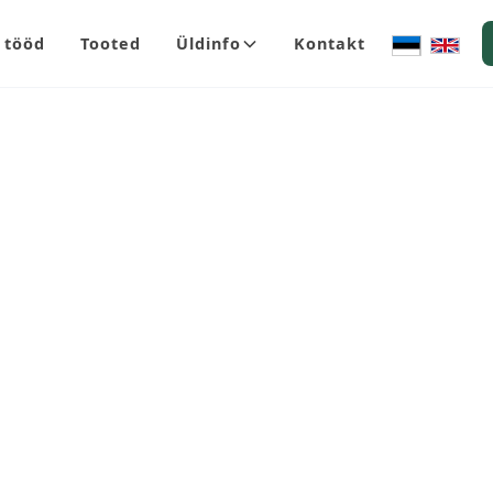
 tööd
Tooted
Üldinfo
Kontakt
Hind
Elegantne ja va
kaubakoguste pr
materjalidele j
nähtavuse ning
Karastatud klaa
praktiliseks la